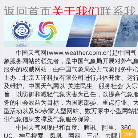
返回首页
关于我们
联系我
们
意见反馈
中国天气网(www.weather.com.cn)是中国气
象服务网站的领先者，是中国气象局开展对外气
服务的权威网站，由中国气象局公共气象服务中
主办，北京天译科技有限公司进行具体开发、运
及维护。中国天气网以"关注民生、服务社会"为
旨，以防御和减轻气象灾害为己任，以提高气象
务的社会效益为目标，为国家部委、重点行业、
型活动以及50余家大型网站、数万家中小型网站
供气象信息支撑及气象服务保障。
中国天气网现已和百度、腾讯、阿里、360、
放到
UC、神马搜索、凤凰、网易、三星、去哪儿等多