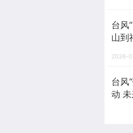
江、东
台风
米）
山到
最强
2026-0
带来
台风
西部
动 
气，
2026-0