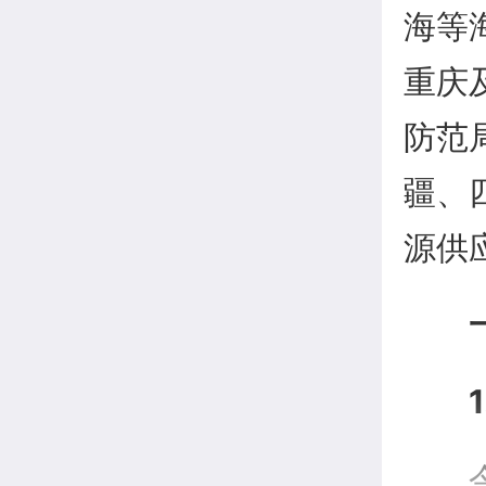
海等
重庆
防范
疆、
源供