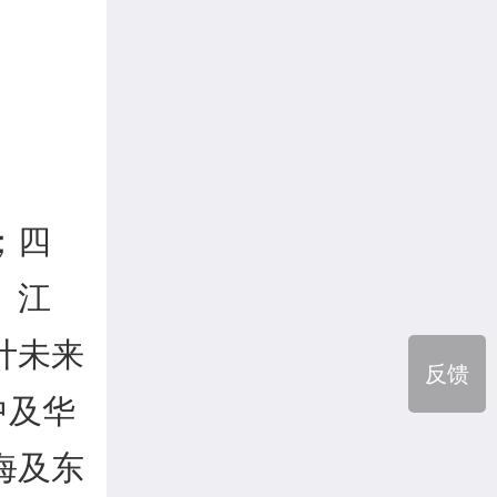
；四
、江
计未来
反馈
中及华
海及东