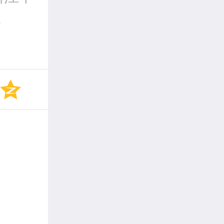
～
和中东
部等地
河北中
到暴
、昌