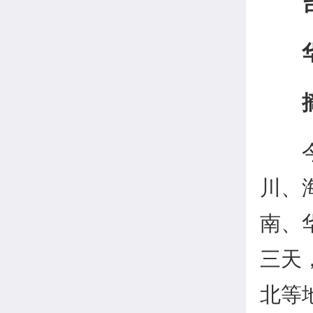
川、
南、
三天
北等