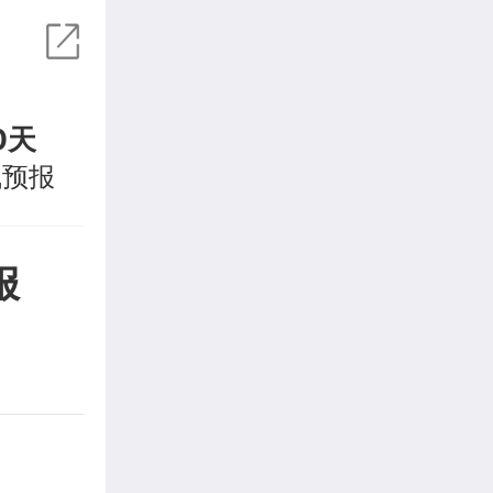
0天
气预报
报