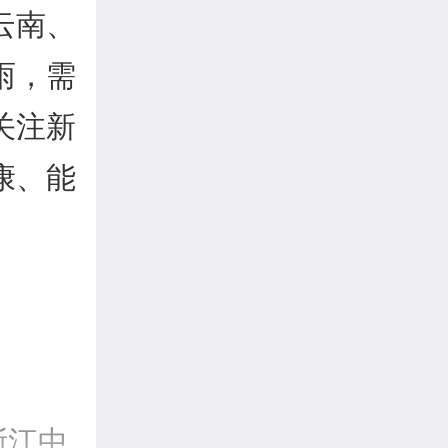
云南、
雨，需
关注新
康、能
浙江中