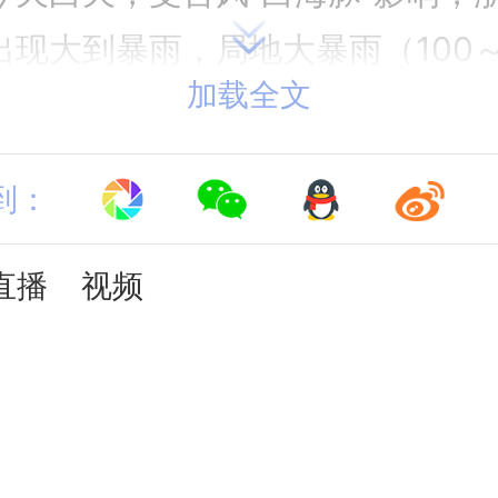
出现大到暴雨，局地大暴雨（100
加载全文
2.4毫米）；福建东北部、浙江北部
安徽东南部、江苏南部及台湾岛北
到：
～11级阵风，局地12～13级。
直播
视频
2.四川海南出现暴雨或大暴雨
四川东部、重庆西部、贵州北部、
及海南岛西部等地部分地区出现大
四川广元、南充及海南儋州、白沙