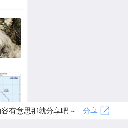
内蒙古
温天
容有意思那就分享吧 ~
分享