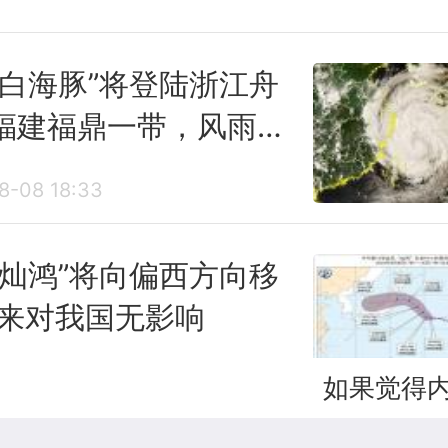
方等局地大暴雨（100～186.3毫
“白海豚”将登陆浙江舟
。
福建福鼎一带，风雨
3.江汉江南华南等地出现高温
时段到来，或给北方
8-08 18:33
强降雨
江汉东部、江南中部、华南大部、
“灿鸿”将向偏西方向移
及新疆东部等地出现35℃以上的高
未来对我国无影响
新疆吐鲁番局地超过40℃。
8-08 18:18
如果觉得内
二、重点天气预报