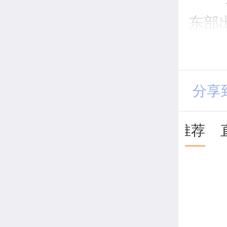
东部
12
部、
分享
出现8
推荐
西部
雨，